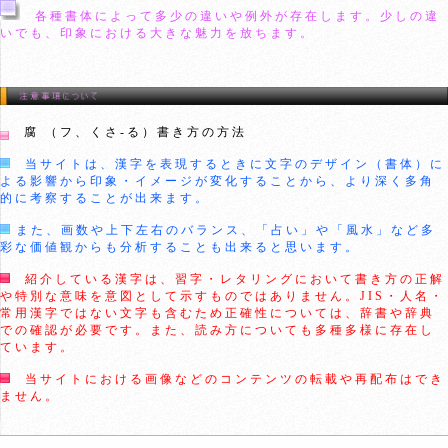
各種書体によって多少の違いや例外が存在します。少しの違
いでも、印象における大きな魅力を放ちます。
腐 （フ、くさ-る）書き方の方法
当サイトは、漢字を表現するときに文字のデザイン（書体）に
よる影響から印象・イメージが変化することから、より深く多角
的に考察することが出来ます。
また、画数や上下左右のバランス、「占い」や「風水」など多
彩な価値観からも分析することも出来ると思います。
紹介している漢字は、習字・レタリングにおいて書き方の正解
や特別な意味を意図として示すものではありません。JIS・人名・
常用漢字ではない文字も含むため正確性については、辞書や辞典
での確認が必要です。また、読み方についても多種多様に存在し
ています。
当サイトにおける画像などのコンテンツの転載や再配布はでき
ません。