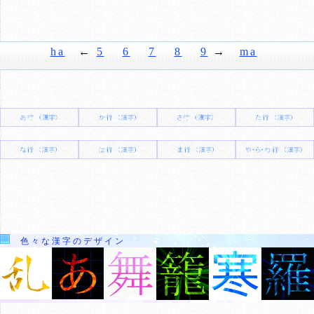
ha
←
5
6
7
8
9
→
ma
色々な漢字のデザイン