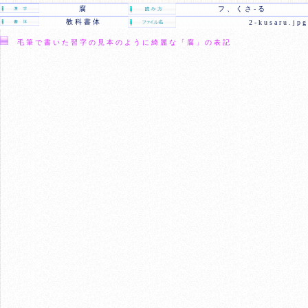
腐
フ、くさ-る
教科書体
2-kusaru.jpg
毛筆で書いた習字の見本のように綺麗な「腐」の表記