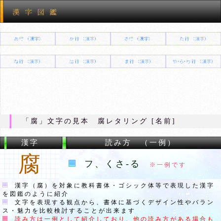
「腐」文字の見本 腐レタリング [名前]
漢字
読み方 （一例）
腐
フ、くさ-る
※一例です
漢字（腐）を対象に教科書体・ゴシック体等で表現した漢字
を図鑑のように紹介
文字を表現する観点から、書体に基づくデザイン性やバラン
ス・魅力を比較検討することが出来ます
読み方は一例として紹介しており、他の読み方がある場合も