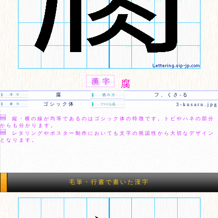
腐
腐
フ、くさ-る
ゴシック体
3-kusaru.jpg
縦・横の線が均等であるのはゴシック体の特徴です。トビやハネの部分
からも分かります。
レタリングやポスター制作においても文字の視認性から大切なデザイン
となります。
毛筆・行書で書いた漢字