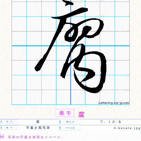
腐
腐
フ、くさ-る
手書き風毛筆
4-kusaru.jpg
毛筆の手書き表現をイメージ。