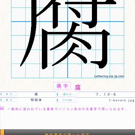
腐
腐
フ、くさ-る
明朝体
1-kusaru.jpg
一般的に使われている書体でパソコン表示や文書等で用いられます。