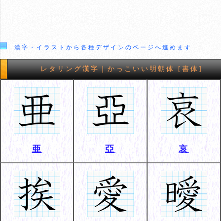
漢字・イラストから各種デザインのページへ進めます
レタリング漢字｜かっこいい明朝体 [書体]
亜
亞
哀