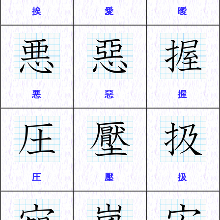
挨
愛
曖
悪
惡
握
圧
壓
扱