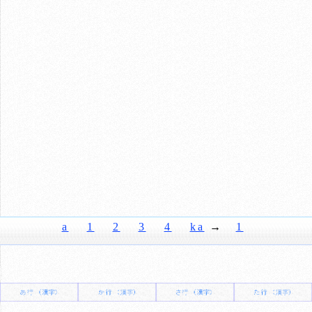
a
1
2
3
4
ka
→
1