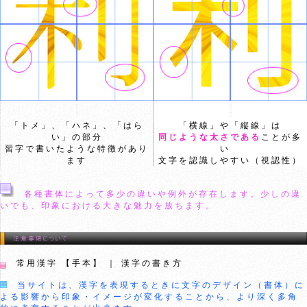
「トメ」、「ハネ」、「はら
「横線」や「縦線」は
い」の部分
同じような太さである
ことが多
習字で書いたような特徴があり
い
ます
文字を認識しやすい（視認性）
各種書体によって多少の違いや例外が存在します。少しの違
いでも、印象における大きな魅力を放ちます。
常用漢字 【手本】 ｜ 漢字の書き方
当サイトは、漢字を表現するときに文字のデザイン（書体）に
よる影響から印象・イメージが変化することから、より深く多角