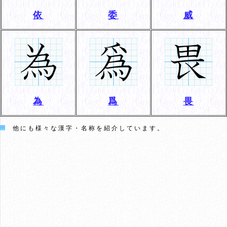
依
委
威
為
爲
畏
他にも様々な漢字・名称を紹介しています。