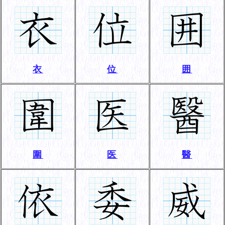
衣
位
囲
圍
医
醫