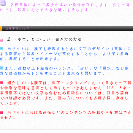
各種書体によって多少の違いや例外が存在します。少しの違
いでも、印象における大きな魅力を放ちます。
乏 （ボウ、とぼ-しい）書き方の方法
当サイトは、漢字を表現するときに文字のデザイン（書体）に
よる影響から印象・イメージが変化することから、より深く多角
的に考察することが出来ます。
また、画数や上下左右のバランス、「占い」や「風水」など多
彩な価値観からも分析することも出来ると思います。
紹介している漢字は、習字・レタリングにおいて書き方の正解
や特別な意味を意図として示すものではありません。JIS・人名・
常用漢字ではない文字も含むため正確性については、辞書や辞典
での確認が必要です。また、読み方についても多種多様に存在し
ています。
当サイトにおける画像などのコンテンツの転載や再配布はでき
ません。