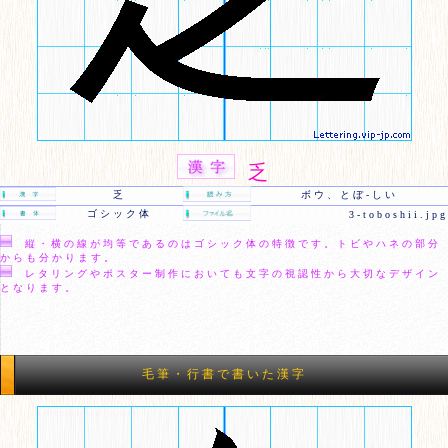
乏
乏
ボウ、とぼ-しい
ゴシック体
3-toboshii.jpg
縦・横の線が均等であるのはゴシック体の特徴です。トビやハネの部分
からも分かります。
レタリングやポスター制作においても文字の視認性から大切なデザイン
となります。
毛筆・行書で書いた漢字