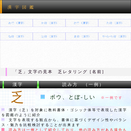
「乏」文字の見本 乏レタリング [名前]
漢字
読み方 （一例）
乏
ボウ、とぼ-しい
※一例です
漢字（乏）を対象に教科書体・ゴシック体等で表現した漢字
を図鑑のように紹介
文字を表現する観点から、書体に基づくデザイン性やバラン
ス・魅力を比較検討することが出来ます
読み方は一例として紹介しており、他の読み方がある場合も