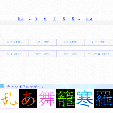
ha
←
5
6
7
8
9
→
ma
色々な漢字のデザイン