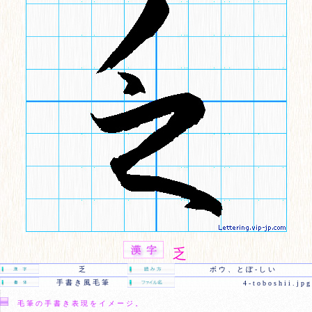
乏
乏
ボウ、とぼ-しい
手書き風毛筆
4-toboshii.jpg
毛筆の手書き表現をイメージ。