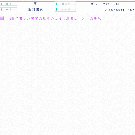
乏
ボウ、とぼ-しい
教科書体
2-toboshii.jpg
毛筆で書いた習字の見本のように綺麗な「乏」の表記