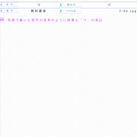
づ
づ
教科書体
2-du.jpg
毛筆で書いた習字の見本のように綺麗な「づ」の表記