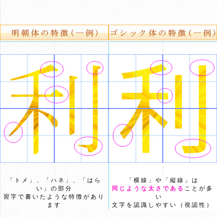
「トメ」、「ハネ」、「はら
「横線」や「縦線」は
い」の部分
同じような太さである
ことが多
習字で書いたような特徴があり
い
ます
文字を認識しやすい（視認性）