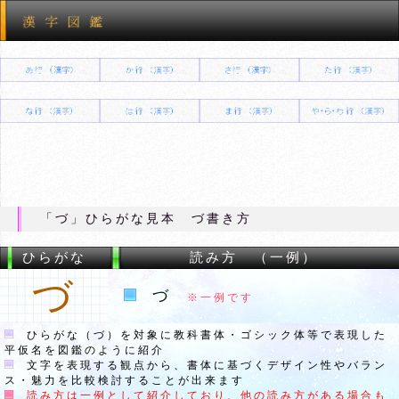
「づ」ひらがな見本 づ書き方
ひらがな
読み方 （一例）
づ
づ
※一例です
ひらがな（づ）を対象に教科書体・ゴシック体等で表現した
平仮名を図鑑のように紹介
文字を表現する観点から、書体に基づくデザイン性やバラン
ス・魅力を比較検討することが出来ます
読み方は一例として紹介しており、他の読み方がある場合も