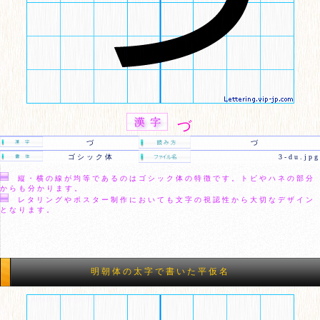
づ
づ
づ
ゴシック体
3-du.jpg
縦・横の線が均等であるのはゴシック体の特徴です。トビやハネの部分
からも分かります。
レタリングやポスター制作においても文字の視認性から大切なデザイン
となります。
明朝体の太字で書いた平仮名