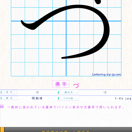
づ
づ
づ
明朝体
1-du.jpg
一般的に使われている書体でパソコン表示や文書等で用いられます。