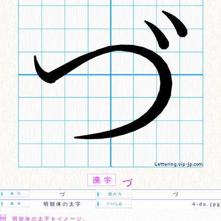
づ
づ
づ
明朝体の太字
4-du.jpg
明朝体の太字をイメージ。