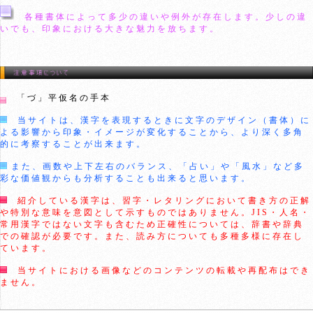
各種書体によって多少の違いや例外が存在します。少しの違
いでも、印象における大きな魅力を放ちます。
「づ」平仮名の手本
当サイトは、漢字を表現するときに文字のデザイン（書体）に
よる影響から印象・イメージが変化することから、より深く多角
的に考察することが出来ます。
また、画数や上下左右のバランス、「占い」や「風水」など多
彩な価値観からも分析することも出来ると思います。
紹介している漢字は、習字・レタリングにおいて書き方の正解
や特別な意味を意図として示すものではありません。JIS・人名・
常用漢字ではない文字も含むため正確性については、辞書や辞典
での確認が必要です。また、読み方についても多種多様に存在し
ています。
当サイトにおける画像などのコンテンツの転載や再配布はでき
ません。