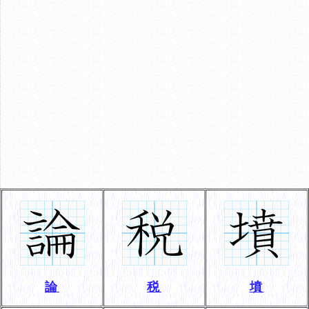
論
税
墳