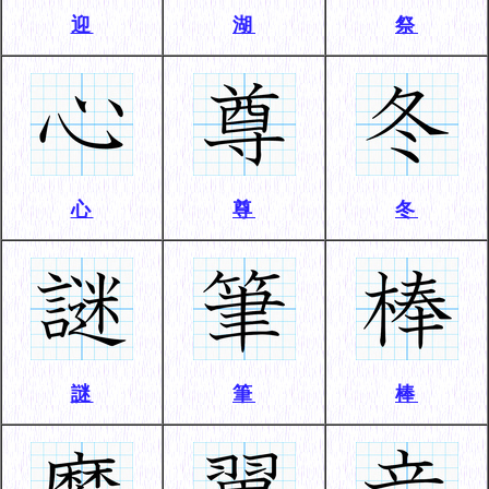
迎
湖
祭
心
尊
冬
謎
筆
棒