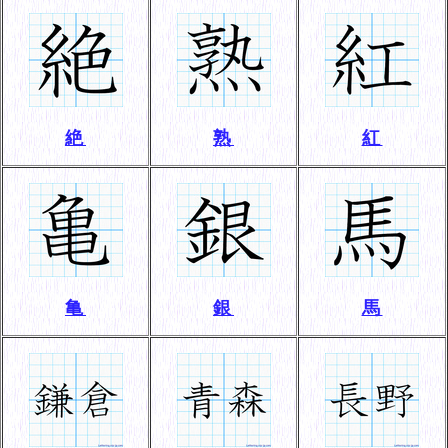
絶
熟
紅
亀
銀
馬