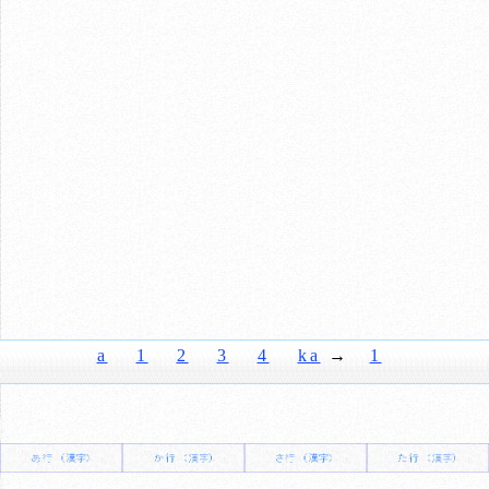
a
1
2
3
4
ka
→
1